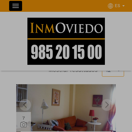
ES
INMUEBLES
Ordenar
Filtrar
1 inmuebles en total
Mostrar resultados
12
7