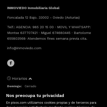
INMOVIEDO Inmobiliaria Global
Foncalada 12 Bajo. 33002 - Oviedo (Asturias)
Telf.: AGENCIA: 985 20 15 00 · MOVIL Y WHATSAPP:
Montse 637707421 · Miguel 674680445 · Bartolome
655803568· Atendemos fines semana previa cita.
info@inmoviedo.com
Horarios
Domingo:
Cerrado
Lunes:
9:30 – 14:00, 16:00 – 20:00
Nos preocupa tu privacidad
Martes:
9:30 – 14:00, 16:00 – 20:00
Miércoles:
9:30 – 14:00, 16:00 – 20:00
En pisos.com utilizamos cookies propias y de terceros para
Jueves:
9:30 – 14:00, 16:00 – 20:00