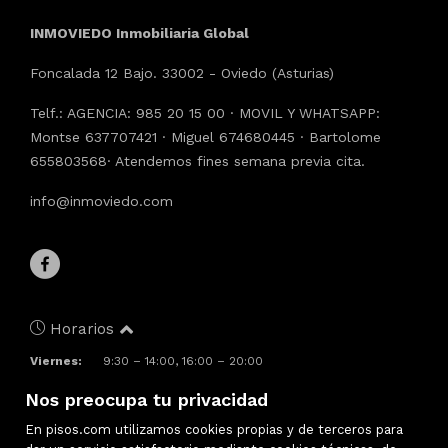
INMOVIEDO Inmobiliaria Global
Foncalada 12 Bajo. 33002 - Oviedo (Asturias)
Telf.: AGENCIA: 985 20 15 00 · MOVIL Y WHATSAPP:
Montse 637707421 · Miguel 674680445 · Bartolome
655803568· Atendemos fines semana previa cita.
info@inmoviedo.com
Horarios
Viernes:
9:30 – 14:00, 16:00 – 20:00
Sábado:
Cerrado
Nos preocupa tu privacidad
Domingo:
Cerrado
Lunes:
9:30 – 14:00, 16:00 – 20:00
En pisos.com utilizamos cookies propias y de terceros para
Martes:
9:30 – 14:00, 16:00 – 20:00