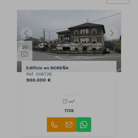
20
Edificio en NOREÑA
Ref. 008726
900.000 €
2
m
1138