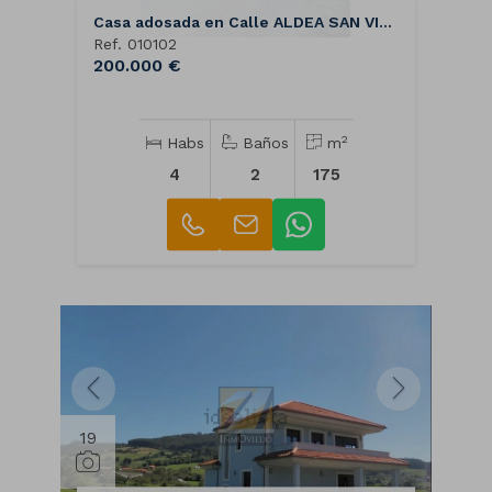
Casa adosada en Calle ALDEA SAN VICENTE
Ref. 010102
200.000 €
2
Habs
Baños
m
4
2
175
19