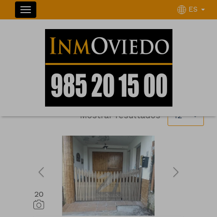
ES
INMUEBLES
Ordenar
Filtrar
2 inmuebles en total
Mostrar resultados
12
20