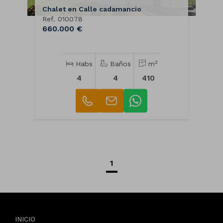
Chalet en Calle cadamancio
Ref. 010078
660.000 €
2
Habs
Baños
m
4
4
410
1
INICIO