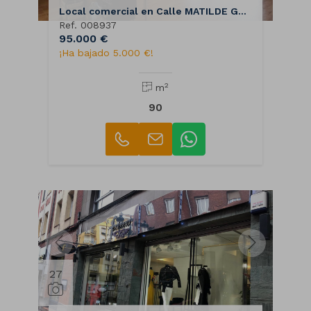
Local comercial en Calle MATILDE GARCIA DEL REAL
Ref. 008937
95.000 €
¡Ha bajado 5.000 €!
2
m
90
27