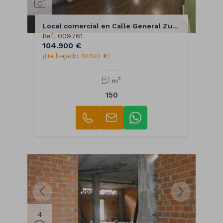
Local comercial en Calle General Zuvillaga
Ref. 009761
104.900 €
¡Ha bajado 10.100 €!
2
m
150
4