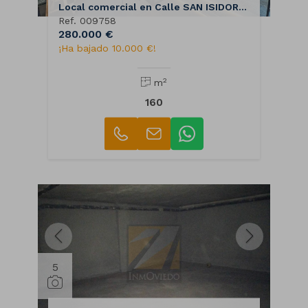
Local comercial en Calle SAN ISIDORO, 18
Ref. 009758
280.000 €
¡Ha bajado 10.000 €!
2
m
160
5