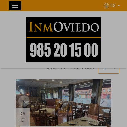
ES
INMUEBLES
Ordenar
Filtrar
129 inmuebles en total
Mostrar resultados
12
29