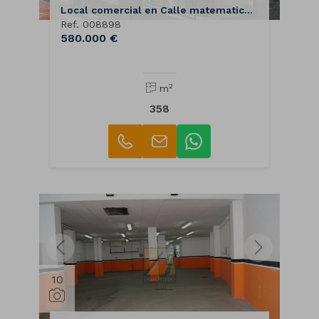
Local comercial en Calle matematico pedrayes
Ref. 008898
580.000 €
2
m
358
10