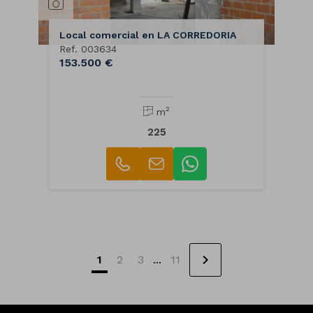
Local comercial en LA CORREDORIA
Ref. 003634
153.500 €
2
m
225
chevron_right
1
2
3
...
11