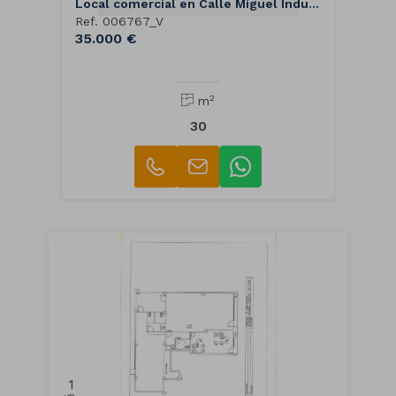
Local comercial en Calle Miguel Indurain, 9
Ref. 006767_V
35.000 €
2
m
30
1