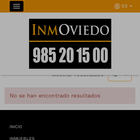
ES
INMUEBLES
Ordenar
Filtrar
0 inmuebles en total
Mostrar resultados
12
No se han encontrado resultados
INICIO
INMUEBLES