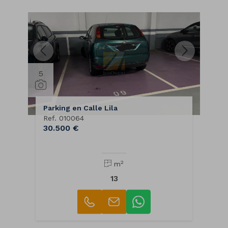
5
Parking en Calle Lila
Ref. 010064
30.500 €
2
m
13