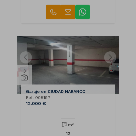
3
Garaje en CIUDAD NARANCO
Ref. 008197
12.000 €
2
m
12