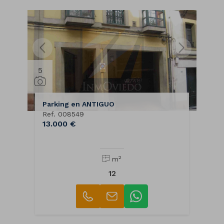
5
Parking en ANTIGUO
Ref. 008549
13.000 €
2
m
12