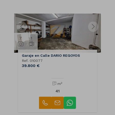
7
1
Garaje en Calle DARIO REGOYOS
Ref. 010077
39.800 €
2
m
41