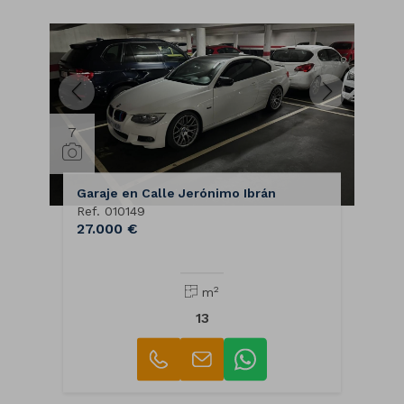
7
Garaje en Calle Jerónimo Ibrán
Ref. 010149
27.000 €
2
m
13