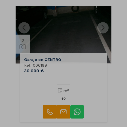
2
Garaje en CENTRO
Ref. 006199
30.000 €
2
m
12