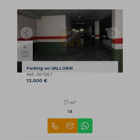
4
Parking en VALLOBIN
Ref. 007557
12.000 €
2
m
14