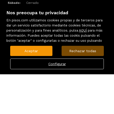
Sábado:
Cerrado
Domingo:
Cerrado
Nos preocupa tu privacidad
Lunes:
9:30 – 14:00, 16:00 – 20:00
Martes:
9:30 – 14:00, 16:00 – 20:00
En pisos.com utilizamos cookies propias y de terceros para
Miércoles:
9:30 – 14:00, 16:00 – 20:00
dar un servicio satisfactorio mediante cookies técnicas, de
Jueves:
9:30 – 14:00, 16:00 – 20:00
personalización y para fines analíticos. pulsa
AQUÍ
para más
Viernes:
9:30 – 14:00, 16:00 – 20:00
información. Puedes aceptar todas las cookis pulsando el
botón "aceptar" o configurarlas o rechazar su uso pulsando
Aceptar
Rechazar todas
Configurar
FAVORITOS
NOTICIAS
Política de cookies
Aviso legal
Mapa Web