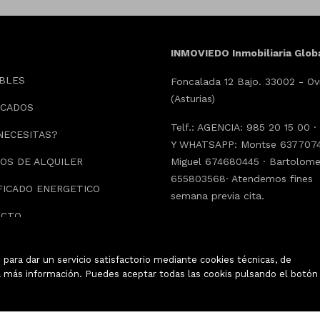
INMOVIEDO Inmobiliaria Glob
BLES
Foncalada 12 Bajo. 33002 - Ov
(Asturias)
ACADOS
Telf.: AGENCIA: 985 20 15 00 
NECESITAS?
Y WHATSAPP: Montse 6377074
OS DE ALQUILER
Miguel 674680445 · Bartolom
655803568· Atendemos fines
FICADO ENERGETICO
semana previa cita.
ACTO
info@inmoviedo.com
para dar un servicio satisfactorio mediante cookies técnicas, de
 más información. Puedes aceptar todas las cookis pulsando el botón