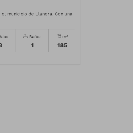
 el municipio de Llanera. Con una
2
abs
Baños
m
3
1
185