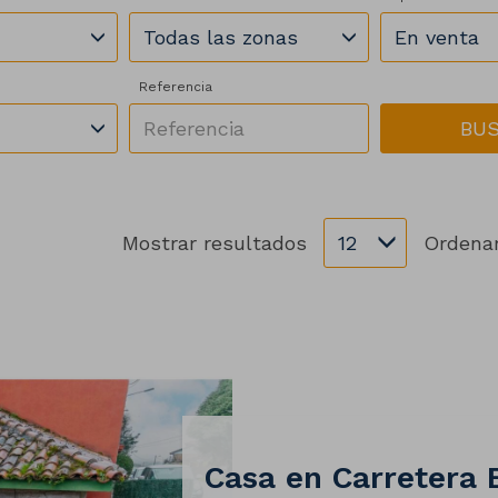
Todas las zonas
En venta
Referencia
BU
Mostrar resultados
12
Ordenar
Casa en Carretera