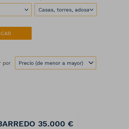
Casas, torres, adosados, chalets
SCAR
 por
Precio (de menor a mayor)
 BARREDO
35.000 €