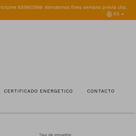
tolome 655803568· Atendemos fines semana previa cita.
ES
CERTIFICADO ENERGETICO
CONTACTO
Tipo de inmueble