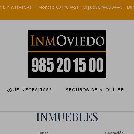
IL Y WHATSAPP: Montse 637707421 · Miguel 674680445 · Bar
¿QUE NECESITAS?
SEGUROS DE ALQUILER
INMUEBLES
Zonas
Operación