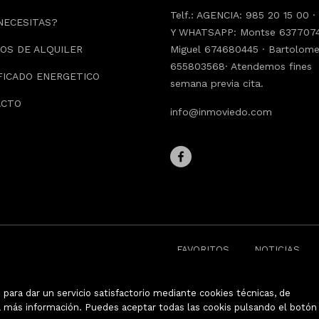
Telf.: AGENCIA: 985 20 15 00 
NECESITAS?
Y WHATSAPP: Montse 6377074
OS DE ALQUILER
Miguel 674680445 · Bartolom
655803568· Atendemos fines
FICADO ENERGETICO
semana previa cita.
ACTO
info@inmoviedo.com
FAVORITOS
NOTICIAS
para dar un servicio satisfactorio mediante cookies técnicas, de
 más información. Puedes aceptar todas las cookis pulsando el botón