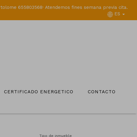
tolome 655803568· Atendemos fines semana previa cita.
ES
CERTIFICADO ENERGETICO
CONTACTO
Tipo de inmueble