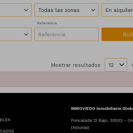
Todas las zonas
En alquiler
Referencia
BU
Mostrar resultados
12
INMOVIEDO Inmobiliaria Glob
BLES
Foncalada 12 Bajo. 33002 - Ov
(Asturias)
ACADOS