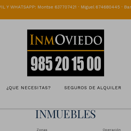
IL Y WHATSAPP: Montse 637707421 · Miguel 674680445 · Bar
¿QUE NECESITAS?
SEGUROS DE ALQUILER
INMUEBLES
Zonas
Operación