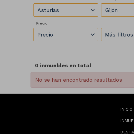
Asturias
Gijón
Precio
Precio
Más filtros
0 inmuebles en total
No se han encontrado resultados
INICIO
INMUE
DEST