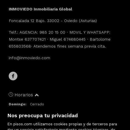
INMOVIEDO Inmobiliaria Global
Foncalada 12 Bajo. 33002 - Oviedo (Asturias)
Telf.: AGENCIA: 985 20 15 00 · MOVIL Y WHATSAPP:
Montse 637707421 · Miguel 674680445 · Bartolome
655803568· Atendemos fines semana previa cita.
info@inmoviedo.com
Horarios
Domingo:
Cerrado
Lunes:
9:30 – 14:00, 16:00 – 20:00
Nos preocupa tu privacidad
Martes:
9:30 – 14:00, 16:00 – 20:00
Miércoles:
9:30 – 14:00, 16:00 – 20:00
En pisos.com utilizamos cookies propias y de terceros para
Jueves:
9:30 – 14:00, 16:00 – 20:00
dar un servicio satisfactorio mediante cookies técnicas, de